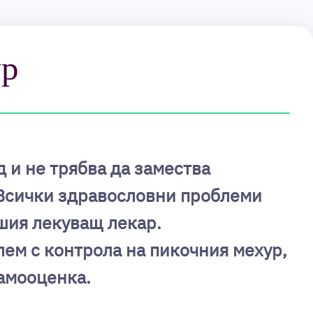
ур
 и не трябва да замества
 Всички здравословни проблеми
ашия лекуващ лекар.
лем с контрола на пикочния мехур,
амооценка.