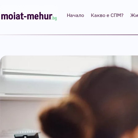
Начало
Какво е СПМ?
Жи