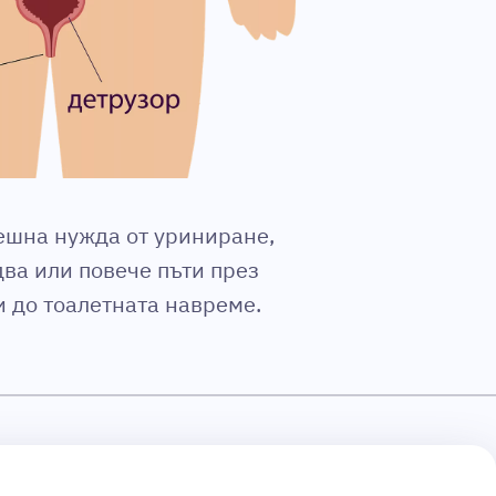
ешна нужда от уриниране,
два или повече пъти през
и до тоалетната навреме.