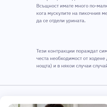
Всъщност имате много по-малк
кога мускулите на пикочния ме
да се отдели урината.
Тези контракции пораждат сим
честа необходимост от ходене 
нощта) и в някои случаи случа