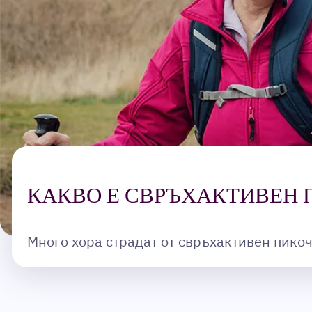
КАКВО Е СВРЪХАКТИВЕН 
Много хора страдат от свръхактивен пикоче