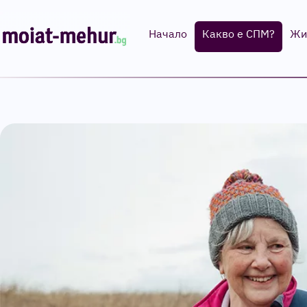
Начало
Какво е СПМ?
Жи