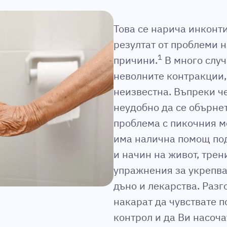
Това се нарича инконт
резултат от проблеми 
1
причини.
В много случ
неволните контракции,
неизвестна. Въпреки че
неудобно да се обърне
проблема с пикочния ме
има налична помощ под
и начин на живот, трен
упражнения за укрепва
дъно и лекарства. Разг
накарат да чувствате п
контрол и да Ви насоч