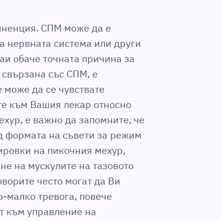
иненция. СПМ може да е
на нервната система или други
аи обаче точната причина за
 свързана със СПМ, е
 може да се чувствате
те към Вашия лекар относно
хур, е важно да запомните, че
 формата на съвети за режим
ировки на пикочния мехур,
не на мускулите на тазовото
оворите често могат да Ви
о-малко тревога, повече
ат към управление на