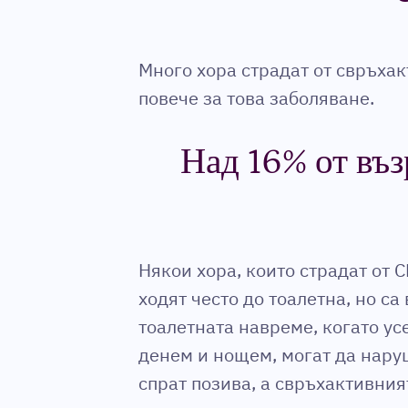
Много хора страдат от свръхак
повече за това заболяване.
Над 16% от въз
Някои хора, които страдат от 
ходят често до тоалетна, но са
тоалетната навреме, когато ус
денем и нощем, могат да наруш
спрат позива, а свръхактивни