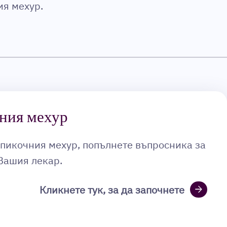
ия мехур.
чния мехур
а пикочния мехур, попълнете въпросника за
 Вашия лекар.
arrow_forward
Кликнете тук, за да започнете