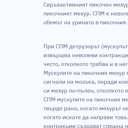
Свръхактивният пикочен мехур
пикочният мехур. СПМ е невол
обемът на урината в пикочния 
При СПМ детрузорът (мускулът
извършва неволеви контракции
често, отколкото трябва и в н
Мускулите на пикочния мехур 
сигнали на мозъка, поради ко
си мехур по-пълен, отколкото 
СПМ мускулите на пикочния м
твърде рано, когато мехурът н
когато искате да направи това
контракции създават спешна н