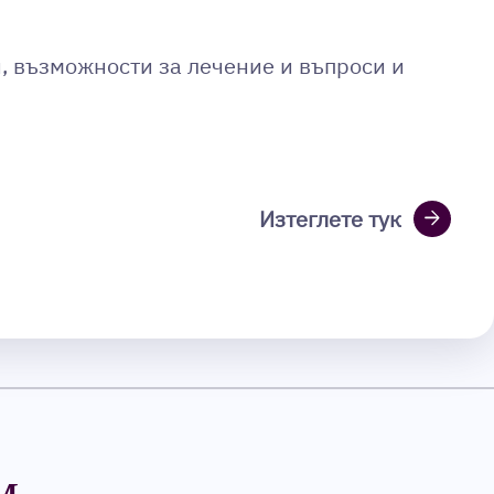
и, възможности за лечение и въпроси и
arrow_forward
Изтеглете тук
м