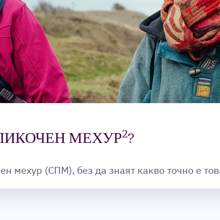
2
ПИКОЧЕН МЕХУР
?
н мехур (СПМ), без да знаят какво точно е тов