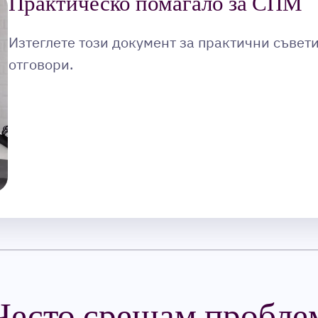
Практическо помагало за СПМ
Изтеглете този документ за практични съвет
отговори.
Често срещам пробле