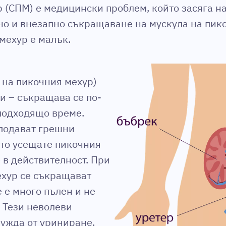
 (СПМ) е медицински проблем, който засяга на
но и внезапно съкращаване на мускула на пико
мехур е малък.
 на пикочния мехур)
 – съкращава се по-
еподходящо време.
подават грешни
ето усещате пикочния
е в действителност. При
ехур се съкращават
е е много пълен и не
. Тези неволеви
ужда от уриниране.