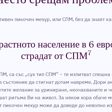
тивен пикочен мехур, или СПМ, без да знаят ка
растното население в 6 ев
7
страдат от СПМ
СПМ, са със „сух тип СПМ” – те изпитват спешн
 в състояние да стигнат дотам навреме. Дори а
етите желание за уриниране, неочакваните и ч
ат ритъма Ви на живот. За някои хора обаче м
ят пикочен мехур може да доведе до неволно и